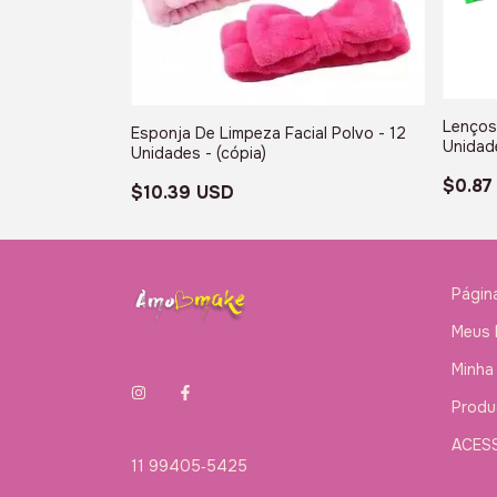
Lenços
s Eye - 12
Esponja De Limpeza Facial Polvo - 12
Unidad
Unidades - (cópia)
$0.87
$10.39 USD
Página
Meus 
Minha
Produ
ACES
11 99405‑5425‬