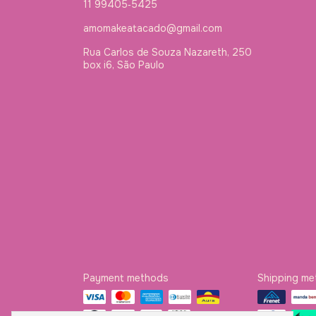
11 99405‑5425‬
amomakeatacado@gmail.com
Rua Carlos de Souza Nazareth, 250
box i6, São Paulo
Payment methods
Shipping m