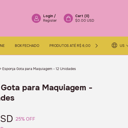
Login
/
Cart
(
0
)
Register
$0.00 USD
ENE
BOX FECHADO
PRODUTOS ATÉ R$ 6,00
BLACK FRIDAY
US
>
Esponja Gota para Maquiagem - 12 Unidades
 Gota para Maquiagem -
ades
USD
25
% OFF