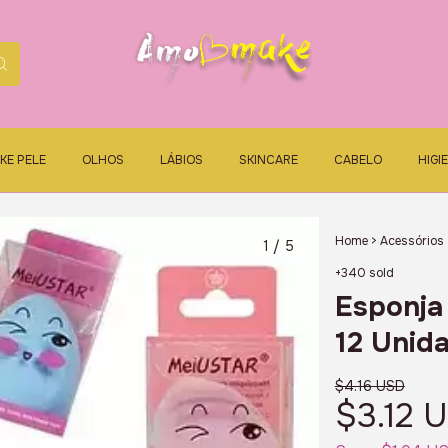
KE PELE
OLHOS
LÁBIOS
SKINCARE
CABELO
HIGI
Home
>
Acessórios
1
/
5
+340 sold
Esponja
12 Unid
$4.16 USD
$3.12 