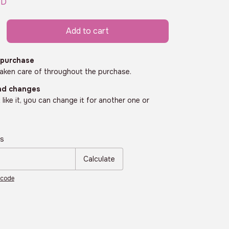
SD
 purchase
taken care of throughout the purchase.
nd changes
t like it, you can change it for another one or
e:
Change zipcode
ds
Calculate
pcode