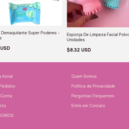
 Demaquilante Super Poderes -
Esponja De Limpeza Facial Polvo
e
Unidades
 USD
$8.32 USD
 Inicial
Quem Somos
Pedidos
Política de Privacidade
 Conta
Perguntas Frequentes
cts
Entre em Contato
SORIOS