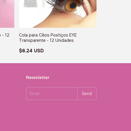
 - 12
Cola para Cílios Postiços EYE
Boob Tape Fita
Transparente - 12 Unidades
Unidade
$6.24 USD
$1.73 USD
Newsletter