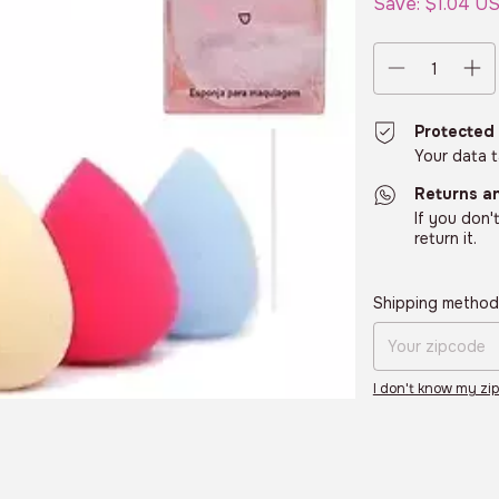
Save:
$1.04 U
Protected
Your data 
Returns a
If you don'
return it.
Shipping for zipcod
Shipping metho
I don't know my zi