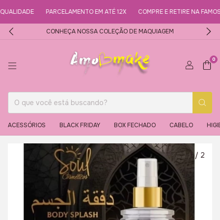
ALIDADE
PARCELAMENTO EM ATÉ 12X
COMPRE E RETIRE NA FAMOSA 
CONHEÇA NOSSA COLEÇÃO DE MAQUIAGEM
0
ACESSÓRIOS
BLACK FRIDAY
BOX FECHADO
CABELO
HIGI
1
/
2